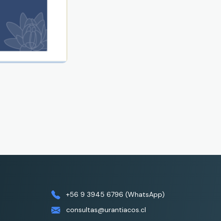
+56 9 3945 6796 (WhatsApp)
consultas@urantiacos.cl