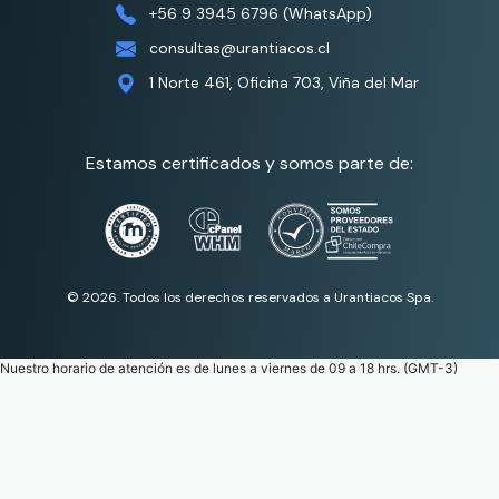
+56 9 3945 6796 (WhatsApp)
consultas@urantiacos.cl
1 Norte 461, Oficina 703, Viña del Mar
Estamos certificados y somos parte de:
© 2026. Todos los derechos reservados a Urantiacos Spa.
Nuestro horario de atención es de lunes a viernes de 09 a 18 hrs. (GMT-3)