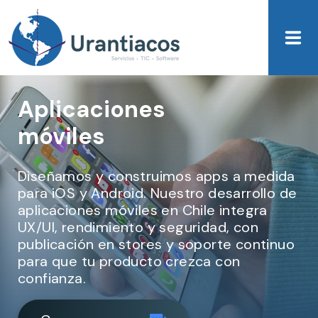
Skip to main content
Aplicaciones
móviles
Diseñamos y construimos apps a medida
para iOS y Android. Nuestro desarrollo de
aplicaciones móviles en Chile integra
UX/UI, rendimiento y seguridad, con
publicación en stores y soporte continuo
para que tu producto crezca con
confianza.