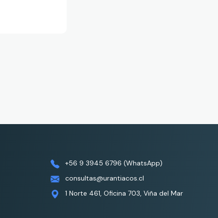
+56 9 3945 6796 (WhatsApp)
consultas@urantiacos.cl
1 Norte 461, Oficina 703, Viña del Mar