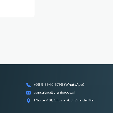
+56 9 3945 6796 (WhatsApp)
consultas@urantiacos.cl
1 Norte 461, Oficina 703, Viña del Mar