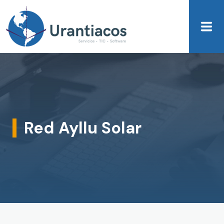
Skip to main content
Red Ayllu Solar